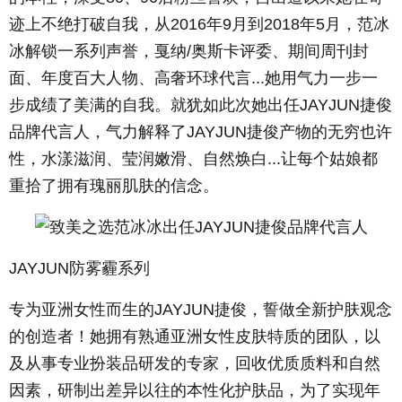
迹上不绝打破自我，从
2016
年
9
月到
2018
年
5
月，范冰
冰解锁一系列声誉，戛纳
/
奥斯卡评委、期间周刊封
面、年度百大人物、高奢环球代言
...
她用气力一步一
步成绩了美满的自我。就犹如此次她出任
JAYJUN
捷俊
品牌代言人，气力解释了
JAYJUN
捷俊产物的无穷也许
性，水漾滋润、莹润嫩滑、自然焕白
...
让每个姑娘都
重拾了拥有瑰丽肌肤的信念。
JAYJUN防雾霾系列
专为亚洲女性而生的
JAYJUN
捷俊，誓做全新护肤观念
的创造者！她拥有熟通亚洲女性皮肤特质的团队，以
及从事专业扮装品研发的专家，回收优质质料和自然
因素，研制出差异以往的本性化护肤品，为了实现年