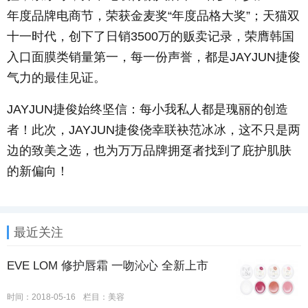
年度品牌电商节，荣获金麦奖“年度品格大奖”；天猫双
十一时代，创下了日销3500万的贩卖记录，荣膺韩国
入口面膜类销量第一，每一份声誉，都是JAYJUN捷俊
气力的最佳见证。
JAYJUN捷俊始终坚信：每小我私人都是瑰丽的创造
者！此次，JAYJUN捷俊侥幸联袂范冰冰，这不只是两
边的致美之选，也为万万品牌拥趸者找到了庇护肌肤
的新偏向！
最近关注
EVE LOM 修护唇霜 一吻沁心 全新上市
时间：2018-05-16
栏目：
美容