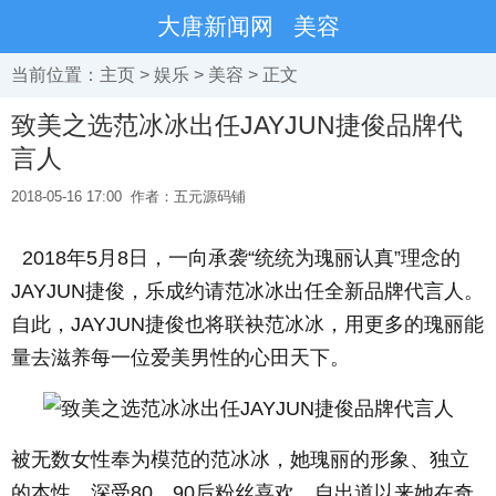
大唐新闻网
美容
当前位置：
主页
>
娱乐
>
美容
> 正文
致美之选范冰冰出任JAYJUN捷俊品牌代
言人
2018-05-16 17:00
作者：五元源码铺
2018
年
5
月
8
日，一向承袭“统统为瑰丽认真”理念的
JAYJUN
捷俊，乐成约请范冰冰出任全新品牌代言人。
自此，
JAYJUN
捷俊也将联袂范冰冰，用更多的瑰丽能
量去滋养每一位爱美男性的心田天下。
被无数女性奉为模范的范冰冰，她瑰丽的形象、独立
的本性，深受
80
、
90
后粉丝喜欢，自出道以来她在奇