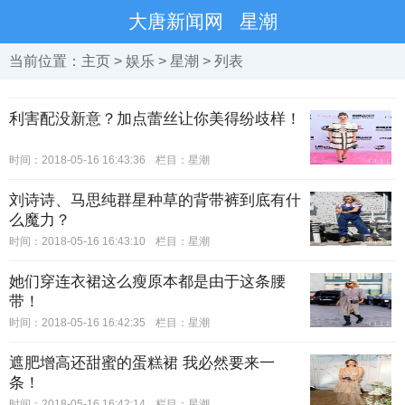
大唐新闻网
星潮
当前位置：
主页
>
娱乐
>
星潮
> 列表
利害配没新意？加点蕾丝让你美得纷歧样！
时间：2018-05-16 16:43:36
栏目：
星潮
刘诗诗、马思纯群星种草的背带裤到底有什
么魔力？
时间：2018-05-16 16:43:10
栏目：
星潮
她们穿连衣裙这么瘦原本都是由于这条腰
带！
时间：2018-05-16 16:42:35
栏目：
星潮
遮肥增高还甜蜜的蛋糕裙 我必然要来一
条！
时间：2018-05-16 16:42:14
栏目：
星潮