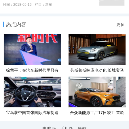
时间：2018-05-16
栏目：
新车
热点内容
更多
徐留平：在汽车新时代里只有
劳斯莱斯响应电动化 长城宝马
共享
合
宝马获中国首张国际汽车制造
合众新能源工厂17日竣工 首款
商自
车三
电脑版
-
手机版
-
导航