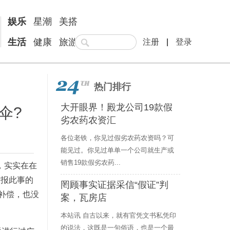
娱乐
星潮
美搭
生活
健康
旅游
注册
|
登录
热门排行
大开眼界！殿龙公司19款假
伞?
劣农药农资汇
各位老铁，你见过假劣农药农资吗？可
能见过。你见过单单一个公司就生产或
销售19款假劣农药...
，实实在在
举报此事的
罔顾事实证据采信“假证”判
补偿，也没
案，瓦房店
本站讯 自古以来，就有官凭文书私凭印
的说法，这既是一句俗语，也是一个最