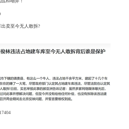
挑战和嘲弄！
)
出卖至今无人敢拆?
17404