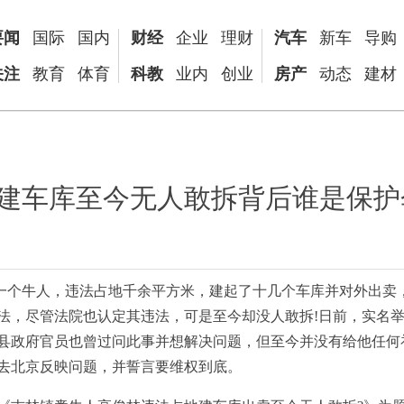
要闻
国际
国内
财经
企业
理财
汽车
新车
导购
关注
教育
体育
科教
业内
创业
房产
动态
建材
建车库至今无人敢拆背后谁是保护
一个牛人，违法占地千余平方米，建起了十几个车库并对外出卖
法，尽管法院也认定其违法，可是至今却没人敢拆!日前，实名
县政府官员也曾过问此事并想解决问题，但至今并没有给他任何
去北京反映问题，并誓言要维权到底。