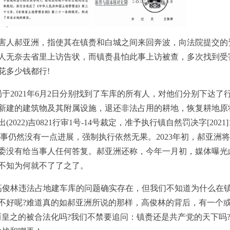
受害人郝亚洲，指使其在镇赉和白城之间来回奔波，向法院提交的
人无奈去省里上访告状，而镇赉县怕此事上访被查，多次找到受
花多少钱都行!
于2021年6月2日分别找到了车库的所有人，对他们分别下达了
上新建的建筑物及其附属设施，退还非法占用的耕地，恢复耕地原
022)吉0821行审1号-14号裁定，准予执行镇自然罚决字[2021]
事仍然没有一点进展，强制执行依然无果。2023年初，郝亚洲
委没有给当事人任何答复。郝亚洲还称，今年一月初，媒体曝光
不知为何就不了了之了。
高俊林违法占地建车库的问题确实存在，但我们不知道为什么在
不好呢?难道真的如郝亚洲所说的那样，高俊林的背后，有一个
而皇之的被合法化吗?我们不禁要追问：镇赉还是共产党的天下吗