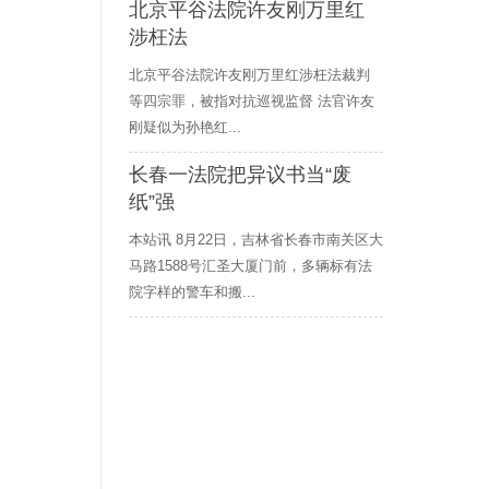
北京平谷法院许友刚万里红
涉枉法
北京平谷法院许友刚万里红涉枉法裁判
等四宗罪，被指对抗巡视监督 法官许友
刚疑似为孙艳红...
长春一法院把异议书当“废
纸”强
本站讯 8月22日，吉林省长春市南关区大
马路1588号汇圣大厦门前，多辆标有法
院字样的警车和搬...