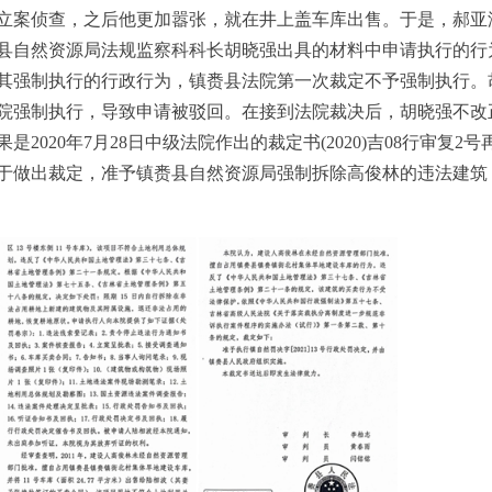
案侦查，之后他更加嚣张，就在井上盖车库出售。于是，郝亚洲2
县自然资源局法规监察科科长胡晓强出具的材料中申请执行的行
其强制执行的行政行为，镇赉县法院第一次裁定不予强制执行。
院强制执行，导致申请被驳回。在接到法院裁决后，胡晓强不改
020年7月28日中级法院作出的裁定书(2020)吉08行审复2
终于做出裁定，准予镇赉县自然资源局强制拆除高俊林的违法建筑