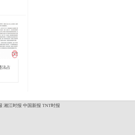
违法占
报
湘江时报
中国新报
TNT时报