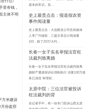
题进行过广
基本的常识。其...
手里有钱，
权主体不明
史上最贵点击：报道假农资
事件阅读量
史上最贵点击：大连殿龙公司告前媒体
人李广均侵权，三篇文章总计阅读量
103，赔了20万!大约...
长春一女子实名举报法官枉
法裁判致离婚
长春一女子实名举报法官枉法裁判致离
婚财产遭虚假诉讼强制执行 涉案100万债
务已清偿 审理程...
太原中院：三位法官被投诉
枉法裁判的背
平方米建设
在记者手中，有一份专门投诉山西太原
2月份盗窃