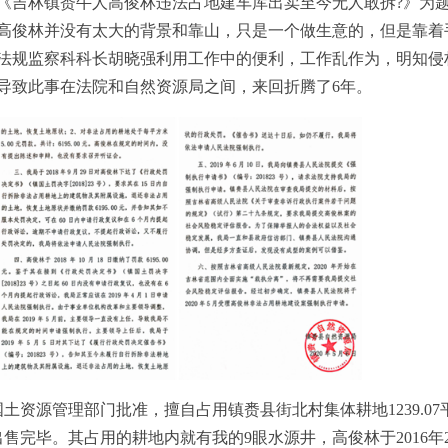
经以《吉林镇赉牛人高俊林违法占地建车库出卖至今无人敢拆?》为
高俊林并没有太大的背景和靠山，只是一个做生意的，但是靠着
法规监察科科长胡晓强利用工作中的便利，工作乱作为，明知侵
导致此事在法院和自然资源局之间，来回折腾了6年。
国土资源管理部门批准，擅自占用镇赉县街北村集体耕地1239.07
出售完毕。其占用的耕地内就有我的9眼水源井，高俊林于2016年