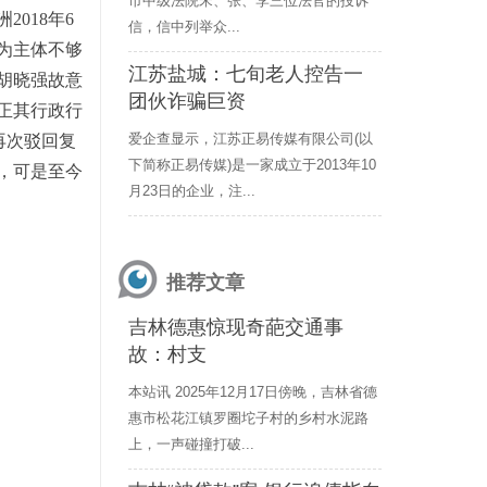
市中级法院宋、张、李三位法官的投诉
018年6
信，信中列举众...
为主体不够
江苏盐城：七旬老人控告一
胡晓强故意
团伙诈骗巨资
正其行政行
爱企查显示，江苏正易传媒有限公司(以
号再次驳回复
下简称正易传媒)是一家成立于2013年10
，可是至今
月23日的企业，注...
推荐文章
吉林德惠惊现奇葩交通事
故：村支
本站讯 2025年12月17日傍晚，吉林省德
惠市松花江镇罗圈坨子村的乡村水泥路
上，一声碰撞打破...