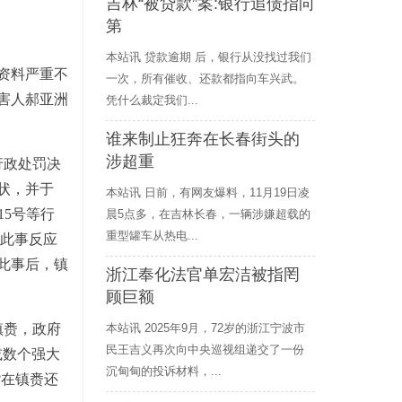
吉林“被贷款”案:银行追债指向
第
本站讯 贷款逾期 后，银行从没找过我们
资料严重不
一次，所有催收、还款都指向车兴武。
害人郝亚洲
凭什么裁定我们...
谁来制止狂奔在长春街头的
涉超重
行政处罚决
状，并于
本站讯 日前，有网友爆料，11月19日凌
15号等行
晨5点多，在吉林长春，一辆涉嫌超载的
重型罐车从热电...
将此事反应
此事后，镇
浙江奉化法官单宏洁被指罔
顾巨额
本站讯 2025年9月，72岁的浙江宁波市
镇赉，政府
民王吉义再次向中央巡视组递交了一份
或数个强大
沉甸甸的投诉材料，...
?在镇赉还