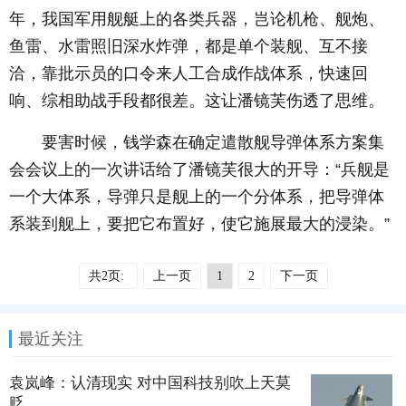
年，我国军用舰艇上的各类兵器，岂论机枪、舰炮、
鱼雷、水雷照旧深水炸弹，都是单个装舰、互不接
洽，靠批示员的口令来人工合成作战体系，快速回
响、综相助战手段都很差。这让潘镜芙伤透了思维。
要害时候，钱学森在确定遣散舰导弹体系方案集
会会议上的一次讲话给了潘镜芙很大的开导：“兵舰是
一个大体系，导弹只是舰上的一个分体系，把导弹体
系装到舰上，要把它布置好，使它施展最大的浸染。”
共2页:
上一页
1
2
下一页
最近关注
袁岚峰：认清现实 对中国科技别吹上天莫
贬