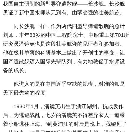
我国自主研制的新型导弹遣散舰——长沙舰。长沙舰
见证了新中国水师从无到有、由弱变强的壮美航迹。
同长沙舰一样，作为两代四型导弹遣散舰的总计
划师，本年88岁的中国工程院院士、中船重工第701所
研究员潘镜芙也是这段壮美航迹的见证者和参加者。
他在极其单薄的科研基本上做出了开创性的事变，让
国产遣散舰迈入国际先辈队列，有力地敦促了水师设
备的成长。
他进入的是在中国近乎空缺的规模，对准的却是
天下最先辈的程度
1930年1月，潘镜芙出生于浙江湖州。抗战发作
后，为逃避战乱，七岁的潘镜芙不得差异家人一道乘
着小船逃往上海。“到黄浦江的时辰是晚上，我望见了