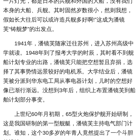
一片灯光，都是日本的兵舰和外国的大船，没有我们
本身的大船、兵舰。其时固然岁数很小，然则我想，
假如长大往后可以或许造兵舰多好啊!”这成为潘镜
芙“铸舰梦”的出发点。
1941年，潘镜芙随家迁往苏州，进入苏州高级中
学就读。1948年到了报考大学的时辰，其时看不到舰
船计划专业的出路，潘镜芙只能把空想暂且弃捐，选
择了其事势情远景较好的电机系。大学结业后，潘镜
芙被分派到华东电工局从事电器计划，儿时的空想好
像已渐行渐远。没想到3年后，组织上布置潘镜芙到船
舶计划部分事变。
上世纪60年月初期，65型火炮保护舰开始研制，
这是我国研制的第一型舰艇，潘镜芙主持电气部门计
划。谁知，这个30多岁的年青人竟然提出了一个斗胆