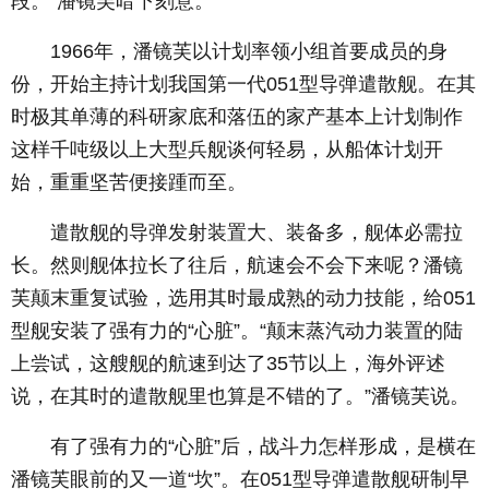
段。”潘镜芙暗下刻意。
1966年，潘镜芙以计划率领小组首要成员的身
份，开始主持计划我国第一代051型导弹遣散舰。在其
时极其单薄的科研家底和落伍的家产基本上计划制作
这样千吨级以上大型兵舰谈何轻易，从船体计划开
始，重重坚苦便接踵而至。
遣散舰的导弹发射装置大、装备多，舰体必需拉
长。然则舰体拉长了往后，航速会不会下来呢？潘镜
芙颠末重复试验，选用其时最成熟的动力技能，给051
型舰安装了强有力的“心脏”。“颠末蒸汽动力装置的陆
上尝试，这艘舰的航速到达了35节以上，海外评述
说，在其时的遣散舰里也算是不错的了。”潘镜芙说。
有了强有力的“心脏”后，战斗力怎样形成，是横在
潘镜芙眼前的又一道“坎”。在051型导弹遣散舰研制早