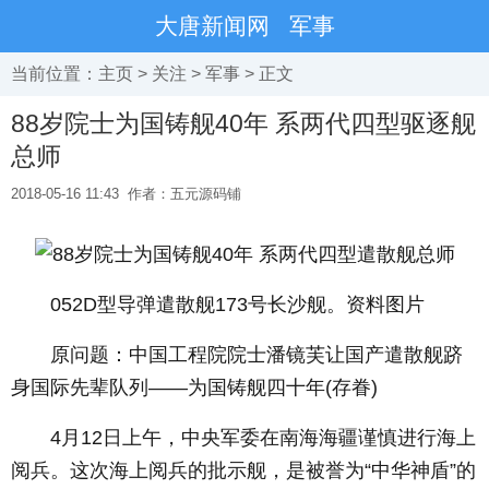
大唐新闻网
军事
当前位置：
主页
>
关注
>
军事
> 正文
88岁院士为国铸舰40年 系两代四型驱逐舰
总师
2018-05-16 11:43
作者：五元源码铺
052D型导弹遣散舰173号长沙舰。资料图片
原问题：中国工程院院士潘镜芙让国产遣散舰跻
身国际先辈队列——为国铸舰四十年(存眷)
4月12日上午，中央军委在南海海疆谨慎进行海上
阅兵。这次海上阅兵的批示舰，是被誉为“中华神盾”的